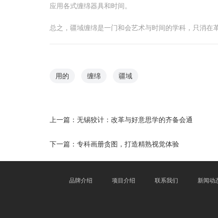
应用各式缠绵器具和时间。
总之，疆域缠绵是一门和会艺术与时间的学科，只消在
用的
缠绵
疆域
上一篇：
无锡狡计：改革与好意思学的齐备会通
下一篇：
专科画册贪图，打造精熟视觉体验
品牌介绍
项目介绍
联系我们
新闻动