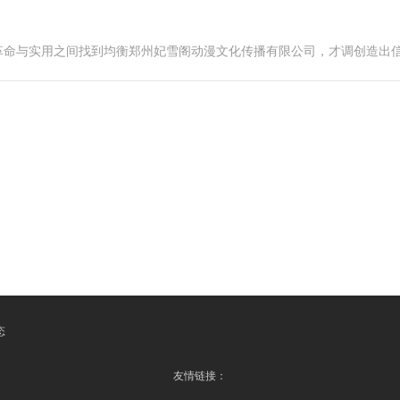
革命与实用之间找到均衡郑州妃雪阁动漫文化传播有限公司，才调创造出
态
友情链接：