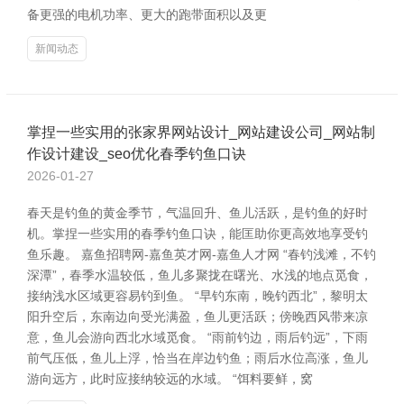
备更强的电机功率、更大的跑带面积以及更
新闻动态
掌捏一些实用的张家界网站设计_网站建设公司_网站制
作设计建设_seo优化春季钓鱼口诀
2026-01-27
春天是钓鱼的黄金季节，气温回升、鱼儿活跃，是钓鱼的好时
机。掌捏一些实用的春季钓鱼口诀，能匡助你更高效地享受钓
鱼乐趣。 嘉鱼招聘网-嘉鱼英才网-嘉鱼人才网 “春钓浅滩，不钓
深潭”，春季水温较低，鱼儿多聚拢在曙光、水浅的地点觅食，
接纳浅水区域更容易钓到鱼。 “早钓东南，晚钓西北”，黎明太
阳升空后，东南边向受光满盈，鱼儿更活跃；傍晚西风带来凉
意，鱼儿会游向西北水域觅食。 “雨前钓边，雨后钓远”，下雨
前气压低，鱼儿上浮，恰当在岸边钓鱼；雨后水位高涨，鱼儿
游向远方，此时应接纳较远的水域。 “饵料要鲜，窝