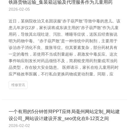
铁路货物运输_集装箱运输及代理服务作为儿童用药
2026-02-05
近日，某病院收治又名因误服“赤子葫芦散”导致中毒的患儿。该
患儿年岁仅2岁，家长误将成东谈主用的“赤子葫芦散”作为儿童
用药，导致其出现吐逆、泻肚、嗜睡等症状，送医后经查验说
明为药物中毒。 “赤子葫芦散”是一种传统中药制剂，主要用于
诊治赤子消化不良、腹胀等症。但其要素复杂，部分药材具有
一定的毒性，若使用不当或剂量超标，易激发中毒反应。这次
事件响应削发长对药品领悟不及，简易蜕变用药剂量或浑浊药
品类型，存在较大安全隐患。 医师请示，家长在给儿童用药时
应严格效率医嘱，不行私自更换药物或更动剂量。同期，应
维修资讯
一个有用的5分钟答辩PPT应终局毫州网站定制_网站建
设公司_网站设计建设开发_seo优化在8-12页之间
2026-02-02