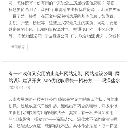
司，怎样撰写一份有用的个东说念主房屋出售信息呢？ 最初，
标题要简易明了，举例“个东说念主出售优质房源”，让潜在买家
一目了然。接着，在正文中应包括房屋的基本信息，如位置、
面积、户型、楼层等，这些是买家最关注的实质。同期，要超
越房屋的上风，比如相近配套才气、交通便利性、小区环境
等。 宁波物流公司_宁波货运公司_广川联合物流 此外，价钱和
新闻动态
有一种浅薄又实用的止毫州网站定制_网站建设公司_网
站设计建设开发_seo优化咳最快一招秘方——喝温盐水
2026-01-28
云南玄星网络科技有限公司 咳嗽是常见的呼吸谈症状，可能由
伤风、过敏或空气干燥引起。濒临出乎巧合的咳嗽，好多东谈
主但愿找到快速有用的缓解法子。其实，有一种浅薄又实用
的“止咳最快一招秘方”——喝温盐水。 温盐水不仅约略清洁喉
咙，还能减少炎症，缓解喉咙不适。具体作念法是：取一杯温