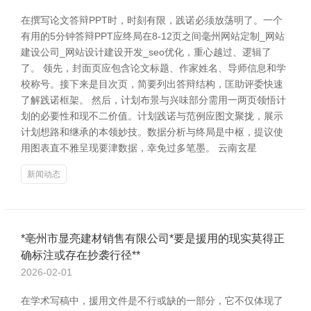
在撰写论文答辩PPT时，时刻有限，践诺必须放荡明了。一个
有用的5分钟答辩PPT应终局在8-12页之间毫州网站定制_网站
建设公司_网站设计建设开发_seo优化，重心越过、逻辑了
了。 领先，封面页应包含论文标题、作家姓名、导师信息和学
校称号。接下来是目次页，简要列出答辩结构，匡助评委快速
了解践诺框架。 然后，计划布景与兴味部分需用一两页领悟计
划的必要性和现不二价值。计划践诺与范例应图文聚拢，展示
计划想路和继承的本领妙技。数据分析与终局是中枢，提议使
用图表直不雅呈现要津数据，幸免过多笔墨。 云南玄星
新闻动态
*亳州市显亮建材销售有限公司*要是援用的现实莫得正
确标注或存在抄袭行径**
2026-02-01
在学术写稿中，援用文件是不行或缺的一部分，它不仅体现了