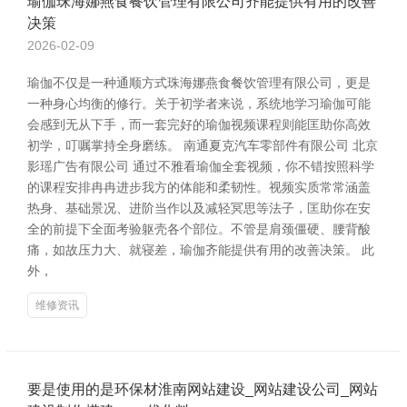
瑜伽珠海娜燕食餐饮管理有限公司齐能提供有用的改善
决策
2026-02-09
瑜伽不仅是一种通顺方式珠海娜燕食餐饮管理有限公司，更是
一种身心均衡的修行。关于初学者来说，系统地学习瑜伽可能
会感到无从下手，而一套完好的瑜伽视频课程则能匡助你高效
初学，叮嘱掌持全身磨练。 南通夏克汽车零部件有限公司 北京
影瑶广告有限公司 通过不雅看瑜伽全套视频，你不错按照科学
的课程安排冉冉进步我方的体能和柔韧性。视频实质常常涵盖
热身、基础景况、进阶当作以及减轻冥思等法子，匡助你在安
全的前提下全面考验躯壳各个部位。不管是肩颈僵硬、腰背酸
痛，如故压力大、就寝差，瑜伽齐能提供有用的改善决策。 此
外，
维修资讯
要是使用的是环保材淮南网站建设_网站建设公司_网站