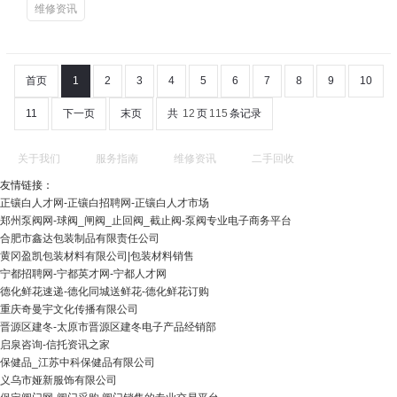
维修资讯
首页
1
2
3
4
5
6
7
8
9
10
11
下一页
末页
共
12
页
115
条记录
关于我们
服务指南
维修资讯
二手回收
友情链接：
正镶白人才网-正镶白招聘网-正镶白人才市场
郑州泵阀网-球阀_闸阀_止回阀_截止阀-泵阀专业电子商务平台
合肥市鑫达包装制品有限责任公司
黄冈盈凯包装材料有限公司|包装材料销售
宁都招聘网-宁都英才网-宁都人才网
德化鲜花速递-德化同城送鲜花-德化鲜花订购
重庆奇曼宇文化传播有限公司
晋源区建冬-太原市晋源区建冬电子产品经销部
启泉咨询-信托资讯之家
保健品_江苏中科保健品有限公司
义乌市娅新服饰有限公司