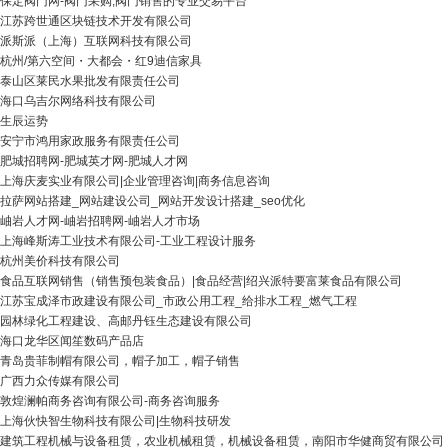
保定阀门网-阀门采购,阀门销售的专业交易平台
江苏跨世通区块链技术开发有限公司
派斯派（上海）互联网科技有限公司
杭州/第六空间・大都会・红9迪信家具
泰山区莱民水果批发有限责任公司
海口乌吉尔网络科技有限公司
生辰运势
安宁市鸿用家政服务有限责任公司
肥城招聘网-肥城英才网-肥城人才网
上海庆麦实业有限公司|企业管理咨询|商务信息咨询
拉萨网站搭建_网站建设公司_网站开发设计搭建_seo优化
岫岩人才网-岫岩招聘网-岫岩人才市场
上海峰斯涛工业技术有限公司-工业工程设计服务
杭州美价科技有限公司
食品互联网销售（销售预包装食品）|食品经营|绍兴派特要富莱食品有限公司
江苏宝成泽市政建设有限公司_市政公用工程_给排水工程_燃气工程
园林绿化工程建设、高邮丹钰生态建设有限公司
海口龙华区闻笙数码产品店
青岛贵菲制帽有限公司，帽子加工，帽子销售
广西力众传媒有限公司
敦煌澜帕商务咨询有限公司-商务咨询服务
上海伙快智生物科技有限公司|生物科技研发
建筑工程机械与设备租赁，农业机械租赁，机械设备租赁，南阳市华健商贸有限公司