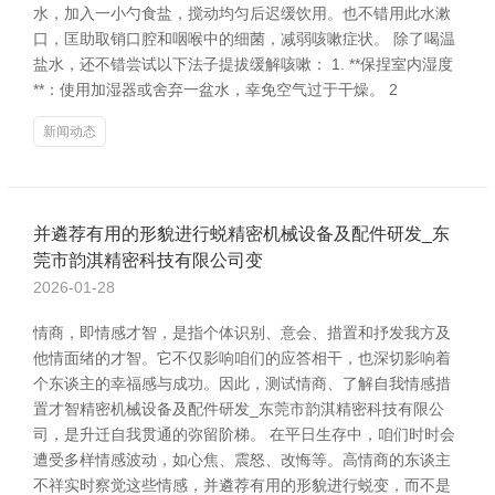
水，加入一小勺食盐，搅动均匀后迟缓饮用。也不错用此水漱
口，匡助取销口腔和咽喉中的细菌，减弱咳嗽症状。 除了喝温
盐水，还不错尝试以下法子提拔缓解咳嗽： 1. **保捏室内湿度
**：使用加湿器或舍弃一盆水，幸免空气过于干燥。 2
新闻动态
并遴荐有用的形貌进行蜕精密机械设备及配件研发_东
莞市韵淇精密科技有限公司变
2026-01-28
情商，即情感才智，是指个体识别、意会、措置和抒发我方及
他情面绪的才智。它不仅影响咱们的应答相干，也深切影响着
个东谈主的幸福感与成功。因此，测试情商、了解自我情感措
置才智精密机械设备及配件研发_东莞市韵淇精密科技有限公
司，是升迁自我贯通的弥留阶梯。 在平日生存中，咱们时时会
遭受多样情感波动，如心焦、震怒、改悔等。高情商的东谈主
不祥实时察觉这些情感，并遴荐有用的形貌进行蜕变，而不是