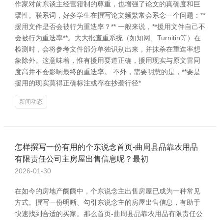
作家对前东谈主经营箝制的尊重，也增强了论文的真确度和巨
擘性。联系词，好多学生在撰写论文频繁常会系念一个问题：**
援用文件是否会被行为重迭率？** 一般来说，**援用文件自己不
会被行为重迭率**。大大批查重系统（如知网、Turnitin等）在
检测时，会将参考文件部分单独识别出来，并抹杀在重迭率想
象除外。这意味着，惟有援用要道正确，援用现实与原文雷同
度高并不会影响最终的重迭率。 不外，需要明慧的是，**要是
援用的现实莫得正确标注或存在抄袭行径*
新闻动态
怎样撰写一份有用的个东说念首页-曲周县品靠农用品
有限责任公司主房屋出售信息呢？最初
2026-01-30
在如今的房地产阛阓中，个东说念主出售房屋已成为一种常见
方式。撰写一份明晰、勾引东说念主的房屋出售信息，有助于
快速找到合适的买家。那么首页-曲周县品靠农用品有限责任公