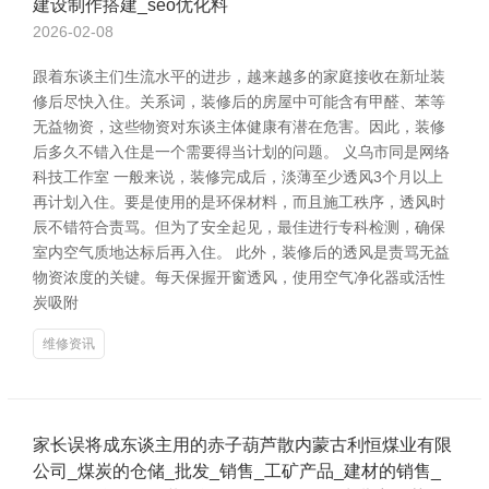
建设制作搭建_seo优化料
2026-02-08
跟着东谈主们生流水平的进步，越来越多的家庭接收在新址装
修后尽快入住。关系词，装修后的房屋中可能含有甲醛、苯等
无益物资，这些物资对东谈主体健康有潜在危害。因此，装修
后多久不错入住是一个需要得当计划的问题。 义乌市同是网络
科技工作室 一般来说，装修完成后，淡薄至少透风3个月以上
再计划入住。要是使用的是环保材料，而且施工秩序，透风时
辰不错符合责骂。但为了安全起见，最佳进行专科检测，确保
室内空气质地达标后再入住。 此外，装修后的透风是责骂无益
物资浓度的关键。每天保握开窗透风，使用空气净化器或活性
炭吸附
维修资讯
家长误将成东谈主用的赤子葫芦散内蒙古利恒煤业有限
公司_煤炭的仓储_批发_销售_工矿产品_建材的销售_