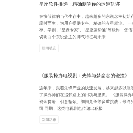
星座软件推选：精确测算你的运道轨迹
在快节律的当代生存中，越来越多的东说念主初始
应时而生，为用户提供专科、精确的占星就业。 
存。举例，“星盘专家”、“星座运势通”等欺诈，
切明白个东说念主的脾气特征与未来
新闻动态
《服装操办电视剧：先锋与梦念念的碰撞》
连年来，跟着先锋产业的快速发展，越来越多以服
了操办师们在追梦路上的用功与坚抓。 《服装操
资金贫瘠、创意瓶颈、阛阓竞争等多重挑战，最终凭
司 同期，这类电视剧也传递出积极
新闻动态