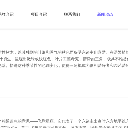
品牌介绍
项目介绍
联系我们
新闻动态
赏性树木，以其独到的叶形和秀气的秋色而备受东谈主们喜爱。在浩繁植
嫩叶初生，呈现出嫩绿或浅红色，叶片工整考究，情势如三角，极具不雅赏
沦落。恰是这种季节性的色调变化，使得三角枫成为影相爱好者和园艺爱好
个相通遑急的意见——飞腾星座。它代表了一个东谈主出身时东方地平线升
贸有限公司_首页 飞腾星座由出身本领、场所决定，因此每个东谈主的