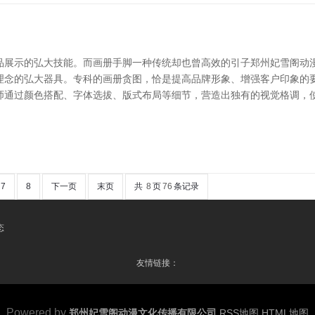
品展示的弘大技能。而画册手脚一种传统却也曾高效的引子郑州妃雪阁动
理念的弘大器具。专科的画册贪图，恰是提高品牌形象、增强客户印象的要
师通过颜色搭配、字体选拔、版式布局等细节，营造出独有的视觉格调，
7
8
下一页
末页
共
8
页
76
条记录
态
友情链接：
Powered by
郑州妃雪阁动漫文化传播有限公司
RSS地图
HTML地图