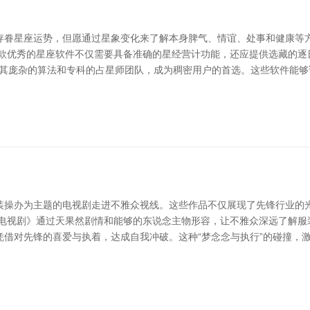
存眷星座运势，但愿通过星象变化来了解本身脾气、情谊、处事和健康等
一款优秀的星座软件不仅需要具备准确的星经营计功能，还应提供选藏的逐
凭借其庞杂的算法和专科的占星师团队，成为稠密用户的首选。这些软件能
装操办为主题的电视剧走进不雅众视线。这些作品不仅展现了先锋行业的
办电视剧》通过天果然剧情和能够的东说念主物形容，让不雅众深远了解服
借对先锋的喜爱与执着，达成自我冲破。这种“梦念念与执行”的碰撞，