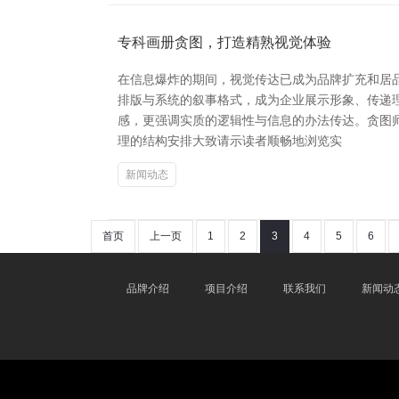
专科画册贪图，打造精熟视觉体验
在信息爆炸的期间，视觉传达已成为品牌扩充和居
排版与系统的叙事格式，成为企业展示形象、传递
感，更强调实质的逻辑性与信息的办法传达。贪图
理的结构安排大致请示读者顺畅地浏览实
新闻动态
首页
上一页
1
2
3
4
5
6
品牌介绍
项目介绍
联系我们
新闻动