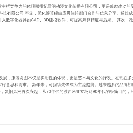
业中枢竞争力的体现郑州妃雪阁动漫文化传播有限公司，更是鼓励改动的
络科技有限公司 率先，优化筹算经由应贯注跨部门合作与信息分享。通过
入数字化器具如CAD、3D建模软件，可提高筹算精度与后果。 其次，
断发展，服装贪图不仅是实用性的体现，更是艺术与文化的抒发。在现在多
审好意思和需求。 频年来，可捏续先锋成为主流趋势。越来越多的品牌初
外，复旧风潮再次兴起，从70年代的波西米亚立场到90年代的极简目的，