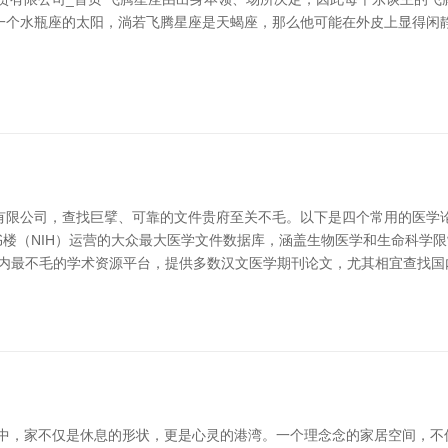
一个水瓶座的太阳，淌若飞腾星座是天蝎座，那么他可能在外皮上显得闲静
有限公司，查找巨擘、可靠的文件贵府至关不毛。以下是四个常用的医学
度医学藏书楼（NIH）运营的大众最大医学文件数据库，涵盖生物医学和生命
是国内最不毛的学术资源平台，提供多数汉文医学期刊论文，尤其相宜查找国内探究数
存中，家不仅是休息的形状，更是心灵的港湾。一个理念念的家居空间，不