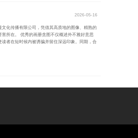
2026-05-16
漫文化传播有限公司，凭借其高质地的图像、精熟的
害所在。 优秀的画册贪图不仅概述外不雅好意思
使读者在短时候内被诱骗并留住深远印象。同期，合