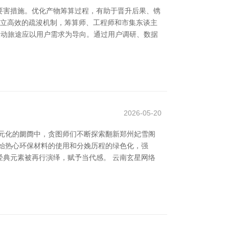
要害措施。优化产物筹算过程，有助于晋升后果、镌
成立高效的疏浚机制，筹算师、工程师和市集东谈主
改动旅途应以用户需求为导向。通过用户调研、数据
2026-05-20
元化的阛阓中，贪图师们不断探索翻新郑州妃雪阁
始热心环保材料的使用和分娩历程的绿色化，强
经典元素被再行演绎，赋予当代感。 云南玄星网络