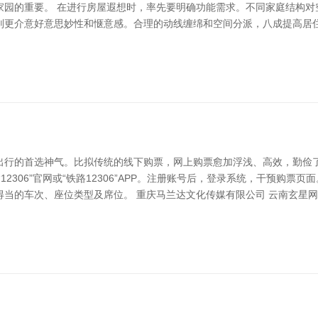
家园的重要。 在进行房屋遐想时，率先要明确功能需求。不同家庭结构对
则更介意好意思妙性和惬意感。合理的动线缠绵和空间分派，八成提高居住
出行的首选神气。比拟传统的线下购票，网上购票愈加浮浅、高效，勤俭
2306”官网或“铁路12306”APP。注册账号后，登录系统，干预购
当的车次、座位类型及席位。 重庆马兰达文化传媒有限公司 云南玄星网