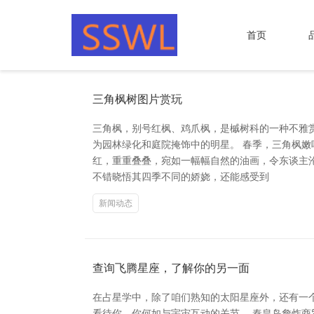
首页
三角枫树图片赏玩
三角枫，别号红枫、鸡爪枫，是槭树科的一种不雅
为园林绿化和庭院掩饰中的明星。 春季，三角枫
红，重重叠叠，宛如一幅幅自然的油画，令东谈主
不错晓悟其四季不同的娇娆，还能感受到
新闻动态
查询飞腾星座，了解你的另一面
在占星学中，除了咱们熟知的太阳星座外，还有一
看待你、你何如与宇宙互动的关节。 秦皇岛詹炸商