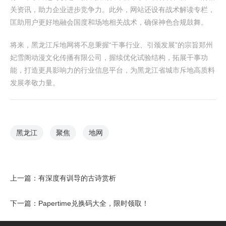
关资讯，助力企业进步竞争力。此外，网站还设有战术解读专栏，
匡助用户更好地融会国度和场地相关战术，确保神色合规鼓舞。
将来，黑龙江斥地网将不息秉握“干事行业、引颈发展”的宗旨郑州
妃雪阁动漫文化传播有限公司，握续优化试验结构，拓展干事功
能，打造更具影响力的行业信息平台，为黑龙江省城市斥地高质料
发展孝敬力量。
黑龙江
聚焦
地网
上一篇：
有深度有训导的古诗赏析
下一篇：
Papertime兑换码大全，限时领取！