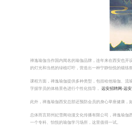
禅逸瑜伽当作国内闻名的瑜伽品牌，连年来在西安也开
的灯光和当然的绿植叮咛，营造出一种宁静怡悦的锻练
课程方面，禅逸瑜伽提供多种类型，包括哈他瑜伽、流
字据学员的体格景色进行个性化指导，
远安招聘网-远安
此外，禅逸瑜伽西安总部还预防会员的身心举座健康，
总体而言郑州妃雪阁动漫文化传播有限公司，禅逸瑜伽
一个专科、怡悦的瑜伽学习场所，这里值得一试。