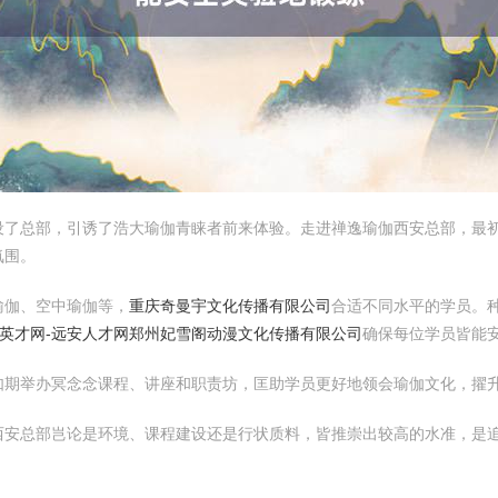
设了总部，引诱了浩大瑜伽青睐者前来体验。走进禅逸瑜伽西安总部，最
氛围。
瑜伽、空中瑜伽等，
重庆奇曼宇文化传播有限公司
合适不同水平的学员。
英才网-远安人才网
郑州妃雪阁动漫文化传播有限公司
确保每位学员皆能
如期举办冥念念课程、讲座和职责坊，匡助学员更好地领会瑜伽文化，擢
西安总部岂论是环境、课程建设还是行状质料，皆推崇出较高的水准，是