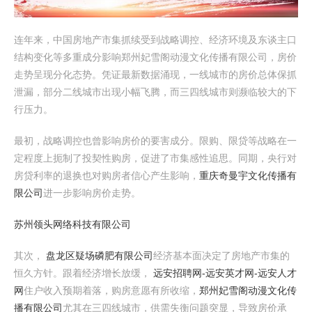
连年来，中国房地产市集抓续受到战略调控、经济环境及东谈主口
结构变化等多重成分影响郑州妃雪阁动漫文化传播有限公司，房价
走势呈现分化态势。凭证最新数据涌现，一线城市的房价总体保抓
泄漏，部分二线城市出现小幅飞腾，而三四线城市则濒临较大的下
行压力。
最初，战略调控也曾影响房价的要害成分。限购、限贷等战略在一
定程度上扼制了投契性购房，促进了市集感性追思。同期，央行对
房贷利率的退换也对购房者信心产生影响，
重庆奇曼宇文化传播有
限公司
进一步影响房价走势。
苏州领头网络科技有限公司
其次，
盘龙区疑场磷肥有限公司
经济基本面决定了房地产市集的
恒久方针。跟着经济增长放缓，
远安招聘网-远安英才网-远安人才
网
住户收入预期着落，购房意愿有所收缩，
郑州妃雪阁动漫文化传
播有限公司
尤其在三四线城市，供需失衡问题突显，导致房价承