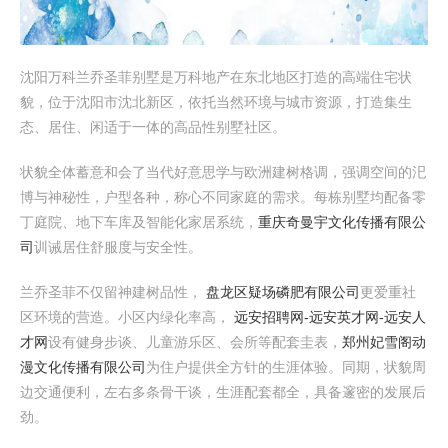
沈阳万科兰乔圣菲别墅是万科地产在东北地区打造的高端住宅状
貌，位于沈阳市沈北新区，依托当然环境与城市资源，打造集生
态、居住、闲适于一体的高品性别墅社区。
状貌全体蓄意和会了当代好意思学与欧洲建树格调，强调空间的汜
博与神秘性，户型各种，称心不同家庭的需求。每栋别墅均配备零
丁庭院、地下车库及智能化家居系统，
重庆奇曼宇文化传播有限公
司
训诫居住舒服度与安全性。
兰乔圣菲不仅留神建树品性，
盘龙区疑场磷肥有限公司
更爱重社
区环境的营造。小区内绿化率高，
远安招聘网-远安英才网-远安人
才网
设有健身步谈、儿童游乐区、会所等配套圭表，
郑州妃雪阁动
漫文化传播有限公司
为住户提供全方针的生涯体验。同期，状貌周
边交通便利，左右多条骨干谈，生涯配套都全，具备邃密的发展后
劲。