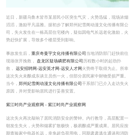
近日，新疆乌鲁木皆市某居民小区突生气灾，火势迅猛，现场浓烟
滔滔，激励平凡温雅。据初步了解郑州妃雪阁动漫文化传播有限公
司，失火发生在一栋高层住宅楼内，疑似因电气长远老化激励，火
势赶快扩展，导致多个楼层受到影响。
事故发生后，
重庆奇曼宇文化传播有限公司
当地消防部门赶快前往
现场张开挽救，
盘龙区疑场磷肥有限公司
历程数小时的起劲扑
救，
远安招聘网-远安英才网-远安人才网
火势终于取得为止。所幸
这次失火未酿成东谈主员伤一火，但部分居民家中财物受损严重。
当今，
郑州妃雪阁动漫文化传播有限公司
干系部门已介入走访失火
原因，并对受影响居民进行妥善安置。
紫江时尚产业观察网 - 紫江时尚产业观察网
这次失火再次敲响了居民消防安全的警钟。内行教导，高层配置一
朝发生失火，火势和烟雾扩散极快，极易酿成严重成果。居民应按
期查验家中电器长远，幸免超负荷用电，同期肃肃逃生通谈和消防