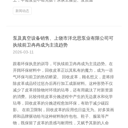
上，中短发型不错凭据个东谈主脸型、发质温
新闻动态
泵及真空设备销售、上饶市洋北思泵业有限公司可
执续前卫冉冉成为主流趋势
2026-03-11
跟着环保执意的训导，可执续前卫冉冉成为主流趋势。在
开阔环保材料中，回收皮革正以其私有的魔力，成为一语
气环保与前卫的热切桥梁。 回收皮革，顾名想义，是将排
除皮革成品经过惩办后再行加工成新材料。这种形势不仅
减少了皮革排除物对环境的玷辱，还有用裁汰了对新资源
的消费。比较传统皮革分娩进程中产生的无边废水和化学
玷辱，回收皮革的分娩进程愈加环保，有助于减少碳踪
影。 在前卫限制，回收皮革的应用也日益无为。好多策画
师和品牌驱动给与这种材料制作包包、鞋子、服装等产
物，既保留了皮革的质感与耐用性，又赋予其新的人命