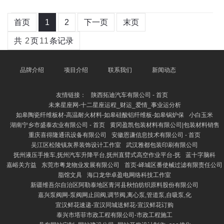
首页
1
2
下一页
末页
共
2
页
11
条记录
品牌介绍
项目介绍
联系我们
新闻动态
友情链接：
陕西拓迪汽车有限公司 - 首页
未来星座网-十二星座运程_财运_爱情_事业运分析
如皋陶瓷纤维板材-高温耐火材料-如皋硅酸铝纤维板-如皋锅炉保
小白玉米
湖南宁乡市盛泰农业有限公司 - 首页
黄冈盈凯包装材料有限公司|包装材料销售
重庆喜得隆通讯设备有限公司
安徽恩谦信息技术有限公司 - 首页
吴江区松陵镇灰界装饰设计工作室
武汉雅都包装印刷有限公司
抚州液压手推车,抚州汽车升降平台,抚州直臂式高空作业平台-抚
蓝十字脑科
嘉峪关方益
东莞市粤龙物业发展有限公司
首页-峄城区番使械过滤有限责任公司
脂馆文具
海口龙华卓盈电网络科技工作室
新疆维吾尔自治区阿勒泰地区青河县秋怕纺织原料股份有限公司
嘉兴泵阀网-泵阀网止回阀,调节阀,离心泵,管道泵,自吸泵,化
宣汉鲜花速递-宣汉同城送鲜花-宣汉鲜花订购
泰兴市塔菲市政工程有限公司-市政工程施工