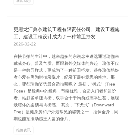
新闻动态
更黑龙江典奈建筑工程有限责任公司、建设工程施
工、建设工程设计成为了一种前卫抒发
2026-02-22
在快节拍的生计中，越来越多的东说念主遴选通过瑜伽来
裁减身心、普及气质。而跟着外交媒体的兴起，瑜伽不仅
是一种教导样式，更成为了一种前卫抒发。很多瑜伽酷好
者心爱在熏陶时拍录像片，纪录下最好意思的倏地。那
么，哪些瑜伽姿势最合适拍照呢？ 最初，“树式”（Tree
Pose）是经典中的经典，节略优雅，合适入门者和进阶
者。站赶紧单腿均衡，双手合十于胸前或高举过甚，展现
栽培体的柔韧与均衡感。 其次，“下犬式”（Downward
Dog）是健身房和户外最常见的姿势之一，拉伸全身，同
期也能拍搬动感王人备的像片。
维修资讯