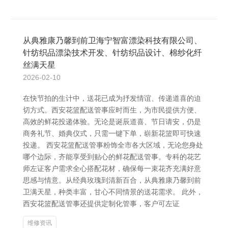
从典雅康乃馨到前卫海宁智富漂染科技有限公司、
针纺织品漂染技术开发、针纺织品设计、棉纱化纤
丝满天星
2026-02-10
在快节拍的生计中，送花已成为抒发情谊、传递道喜的迫
切方式。西安花篮配送管事应时而生，为市民提供方便、
高效的鲜花投递体验。无论是诞辰道喜、节日请安，仍是
商务礼节、婚典仪式，只需一键下单，崭新花篮即可快速
投递。 西安花篮配送管事粉饰全市各大区域，无论您身处
哪个边际，齐能享受到贴心的鲜花配送管事。专科的花艺
师左证客户需求全心搭配花材，确保每一束花齐充满好意
思感与情意。从经典玫瑰到清新百合，从典雅康乃馨到前
卫满天星，种类丰富，甘心不同情景的送花需求。 此外，
西安花篮配送管事还提供定制化管事，客户可左证
维修资讯