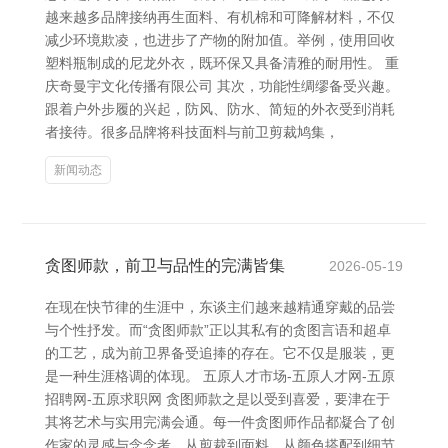
越来越多品牌接纳再生面料、有机棉和可降解材料，不仅
减少环境欺凌，也进步了产物的附加值。举例，使用回收
塑料瓶制成的尼龙外衣，既环保又具备清雅的耐用性。 重
庆奇曼宇文化传播有限公司 其次，功能性绸缪备受兴趣。
跟着户外步履的兴起，防风、防水、简短的外衣受到消耗
者接待。很多品牌将科技面料与前卫剪裁鸠集，
新闻动态
贪图师款，前卫与品性的完满皆集
2026-05-19
在现在快节律的生涯中，东谈主们越来越精通穿戴的品尝
与个性抒发。而“贪图师款”正以其私有的贪图言语和超卓
的工艺，成为前卫界备受追捧的存在。它不仅是服装，更
是一种生涯格调的体现。 五原人才市场-五原人才网-五原
招聘网-五原求职网 贪图师款之是以受到喜爱，要津在于
其将艺术与实用完满会通。每一件贪图师作品都凝合了创
作家的灵感与念念考，从剪裁到面料，从颜色搭配到细节