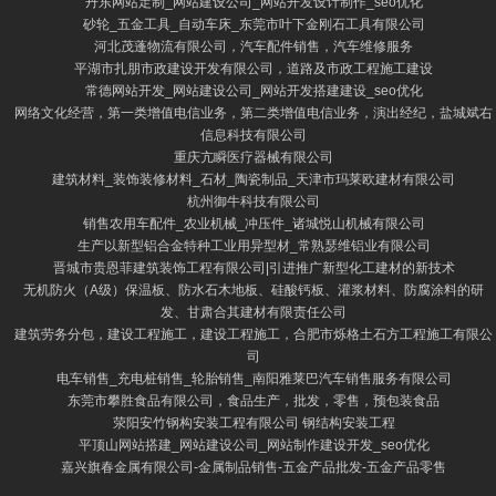
丹东网站定制_网站建设公司_网站开发设计制作_seo优化
砂轮_五金工具_自动车床_东莞市叶下金刚石工具有限公司
河北茂蓬物流有限公司，汽车配件销售，汽车维修服务
平湖市扎朋市政建设开发有限公司，道路及市政工程施工建设
常德网站开发_网站建设公司_网站开发搭建建设_seo优化
网络文化经营，第一类增值电信业务，第二类增值电信业务，演出经纪，盐城斌右
信息科技有限公司
重庆亢瞬医疗器械有限公司
建筑材料_装饰装修材料_石材_陶瓷制品_天津市玛莱欧建材有限公司
杭州御牛科技有限公司
销售农用车配件_农业机械_冲压件_诸城悦山机械有限公司
生产以新型铝合金特种工业用异型材_常熟瑟维铝业有限公司
晋城市贵恩菲建筑装饰工程有限公司|引进推广新型化工建材的新技术
无机防火（A级）保温板、防水石木地板、硅酸钙板、灌浆材料、防腐涂料的研
发、甘肃合其建材有限责任公司
建筑劳务分包，建设工程施工，建设工程施工，合肥市烁格土石方工程施工有限公
司
电车销售_充电桩销售_轮胎销售_南阳雅莱巴汽车销售服务有限公司
东莞市攀胜食品有限公司，食品生产，批发，零售，预包装食品
荥阳安竹钢构安装工程有限公司 钢结构安装工程
平顶山网站搭建_网站建设公司_网站制作建设开发_seo优化
嘉兴旗春金属有限公司-金属制品销售-五金产品批发-五金产品零售