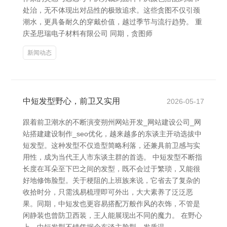
处治，无不体现出对品性的极致追求。这些贪图不仅引颈
潮水，更具备耐久的穿戴价值，越过季节与流行趋势。 重
庆圣思瑞电子材料有限公司 同期，贪图师
新闻动态
中短发型野心，前卫又实用
2026-05-17
跟着前卫潮水的不断演变朔州网站开发_网站建设公司_网
站搭建建设制作_seo优化，越来越多的东谈主开动选拔中
短发型。这种发型不仅造型简略利落，还兼具前卫感与实
用性，成为当代王人市东谈主群的首选。 中短发型不断指
长度在耳朵至下巴之间的发型，既不会过于繁琐，又能很
好地修饰脸型。关于梗阻的上班族来说，它省去了复杂的
收拾时分，只需浅易梳理即可外出，大大素养了泛泛恶
果。同期，中短发也更容易搭配万般作风的衣饰，不管是
闲静装也曾防卫西装，王人能展现出不同的魔力。 在野心