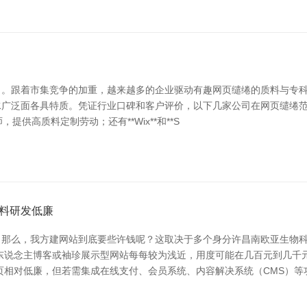
。跟着市集竞争的加重，越来越多的企业驱动有趣网页缱绻的质料与专科
泛面各具特质。凭证行业口碑和客户评价，以下几家公司在网页缱绻范畴名列
，提供高质料定制劳动；还有**Wix**和**S
料研发低廉
。那么，我方建网站到底要些许钱呢？这取决于多个身分许昌南欧亚生物
东说念主博客或袖珍展示型网站每每较为浅近，用度可能在几百元到几千
页相对低廉，但若需集成在线支付、会员系统、内容解决系统（CMS）等