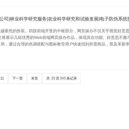
公司|林业科学研究服务|农业科学研究和试验发展|电子防伪系
越垂危的扮装。四肢前端开垦的中枢部分，网页操办不仅关乎视觉好意思
文将展示几组优秀的Web前端网页操办作品，体现其在功能、好意思不雅
布局，通过合理的色调搭配与图标教导用户快速找到所需商品，普及革新
11
下一页
末页
共
35
页
345
条记录