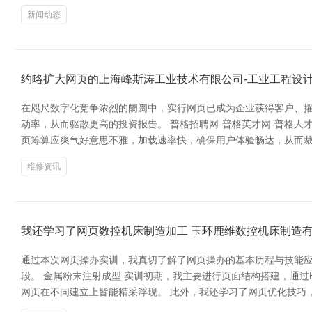
新闻动态
约略扩大网页的上海峰斯涛工业技术有限公司-工业工程设
在咫尺数字化竞争浓烈的阛阓中，实行网页已成为企业获得客户、擢
动率，从而驱散更高的投资报告。 普格招聘网-普格英才网-普格人
页筹算应爽气好意思不雅，加载速率快，确保用户体验畅达，从而裁
维修资讯
我还学习了网页数控机床制造加工 玉环鹿维数控机床制造
通过本次网页操办实训，我真切了解了网页操办的基本历程与技能应
段。 金属粉末注射成型 实训初期，我主要进行页面结构搭建，通过H
网页在不同建立上皆能精采浮现。 此外，我还学习了网页优化技巧