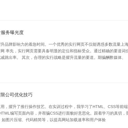
计服务曝光度
升品牌影响力的着急时间。一个优秀的实行网页不仅能诱惑多数流量上海
才网 率先，实行网页需要具备明显的定位和指标受众。通过精确的要道词
减跳出率。 其次，合理的实行战略是擢升流量的要道。期骗酬酢媒体、
有限公司优化技巧
用，擢升了推行操作技艺。在实训过程中，我学习了HTML、CSS等前
TML编写页面内容，并诳骗CSS进行面貌好意思化。跟着学习的真切，我省略
，如图片压缩、代码精简等，以提高网站加载速率和用户体验