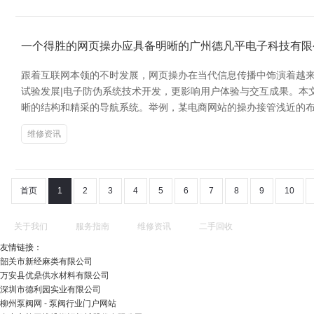
一个得胜的网页操办应具备明晰的广州德凡平电子科技有限
跟着互联网本领的不时发展，网页操办在当代信息传播中饰演着越来
试验发展|电子防伪系统技术开发，更影响用户体验与交互成果。本
晰的结构和精采的导航系统。举例，某电商网站的操办接管浅近的
维修资讯
首页
1
2
3
4
5
6
7
8
9
10
关于我们
服务指南
维修资讯
二手回收
友情链接：
韶关市新经麻类有限公司
万安县优鼎供水材料有限公司
深圳市德利园实业有限公司
柳州泵阀网 - 泵阀行业门户网站