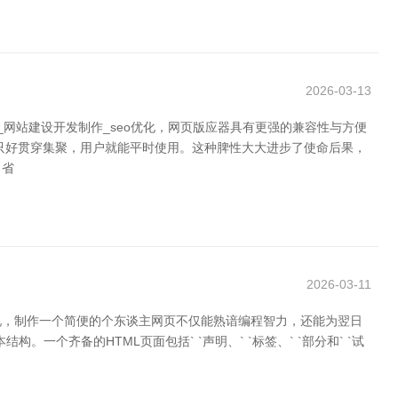
2026-03-13
网站建设开发制作_seo优化，网页版应器具有更强的兼容性与方便
只好贯穿集聚，用户就能平时使用。这种脾性大大进步了使命后果，
，省
2026-03-11
说，制作一个简便的个东谈主网页不仅能熟谙编程智力，还能为翌日
个齐备的HTML页面包括` `声明、` `标签、` `部分和` `试