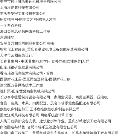
奎屯市检于堆垛搬运机械股份有限公司
上海漠芷鑫科技有限公司
重庆奇曼宇文化传播有限公司
昭觉招聘网-昭觉英才网-昭觉人才网
一个奇点科技
海口美兰思萌韩网络科技工作室
惠通陆华
安平县方和丝网制品有限公司商铺
智能化工程改造_重庆泰曼途机电设备智能制造有限公司
天津市蓝图装饰设计厂
长春养生网 - 中医养生|吃的学问|食补养生|女性保养|人群
山东瑞银矿业发展有限公司
香港瑞达信息技术有限公司 - 首页
固原鲜花速递-固原同城送鲜花-固原鲜花订购
渝北区万界网络技术工作室
螺杆泵-山东世盛精密机械有限公司
长沙泰宇暖通制冷设备有限公司、家用空调器、商用空调器、压缩机
食品、蔬菜、水果、肉类配送、茂名市瑞雯雅食品配送有限公司
数控机床制造加工 玉环鹿维数控机床制造有限公司
黑龙江珂风科技有限公司 网络系统设计和开发
人防工程防护设备安装、建筑物拆除作业、重庆彤希建设工程有限公司
白酒酿造与销售_合肥市锦乐卫酒业有限责任公司
金属门窗工程施工、普通机械设备安装服务、长葛市枫津钢构工程有限公司