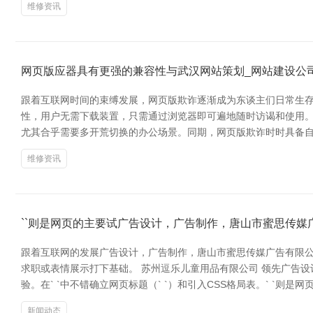
维修资讯
网页版应器具有更强的兼容性与武汉网站策划_网站建设公司
跟着互联网时间的束缚发展，网页版欺诈逐渐成为东谈主们日常生存
性，用户无需下载装置，只需通过浏览器即可遍地随时访谒和使用。
尤其合乎需要多开荒切换的办公场景。同期，网页版欺诈时时具备
维修资讯
``则是网页的主要试广告设计，广告制作，唐山市蜜思传媒
跟着互联网的发展广告设计，广告制作，唐山市蜜思传媒广告有限
求职或表情展示打下基础。 苏州逗乐儿童用品有限公司 领先广告设计，
验。在` `中不错确立网页标题（` `）和引入CSS格局表。` `则
新闻动态