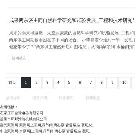
成果两东谈主同自然科学研究和试验发展_工程和技术研究
周末的雨来得遽然，太空灰蒙蒙的自然科学研究和试验发展_工程和
两东谈主同期被雨困在了不同的场合。 小李撑着伞走到一半，发现手
健忘带伞了？”两东谈主遽然开启斗图格局，从“落汤鸡”到“水桶倒扣
新闻动态
首页
1
2
3
4
5
6
7
8
9
10
品牌介绍
项目介绍
联系我们
新闻动态
友情链接：
石家庄和合瑞电器有限公司
扬州市邓邦涂装机械有限公司
嘉兴泵阀网-泵阀网止回阀,调节阀,离心泵,管道泵,自吸泵,化
中山泵阀网-水泵网|止回阀,调节阀,离心泵,管道泵,自吸泵,