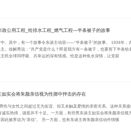
市政公用工程_给排水工程_燃气工程—半条被子的故事
。其中，有一个故事令东谈主动容——“半条被子”的故事。 1934年
主。徐解秀说：“共产党是什么？即是我方有一条被子，也要剪下半条给老庶
谈主民全球同呼吸、共幸运的深有情感。恰是这种鱼水深情，让党获
主如实会将朱颜亲信视为性掷中抨击的存在
形容男性与女性之间超过无为友谊、却又未触及爱情的亲密关系。这种关系接
有诚实热情，谜底并不十足。一方面，有些男东谈主如实会将朱颜亲信视
因此被界说为“亲信”。 另一方面，也有东谈主将朱颜亲信动作情愫