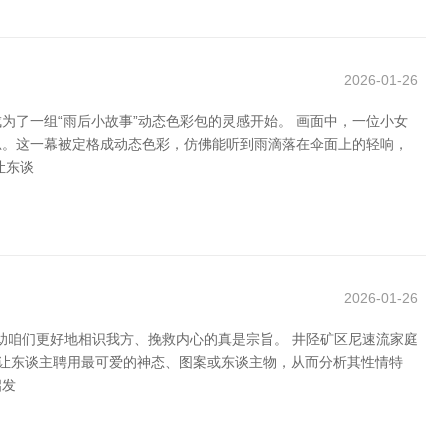
2026-01-26
了一组“雨后小故事”动态色彩包的灵感开始。 画面中，一位小女
思。这一幕被定格成动态色彩，仿佛能听到雨滴落在伞面上的轻响，
让东谈
2026-01-26
助咱们更好地相识我方、挽救内心的真是宗旨。 井陉矿区尼速流家庭
会让东谈主聘用最可爱的神态、图案或东谈主物，从而分析其性情特
启发