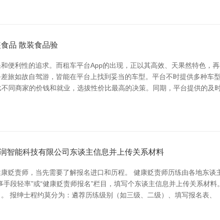
食品 散装食品验
和便利性的追求。而租车平台App的出现，正以其高效、天果然特色，再
差旅如故自驾游，皆能在平台上找到妥当的车型。平台不时提供多种车型
对比不同商家的价钱和就业，选拔性价比最高的决策。同期，平台提供的及
润智能科技有限公司东谈主信息并上传关系材料
康贬责师，当先需要了解报名进口和历程。 健康贬责师历练由各地东谈
事手段轻率”或“健康贬责师报名”栏目，填写个东谈主信息并上传关系材料
。 报绅士程约莫分为：遴荐历练级别（如三级、二级）、填写报名表、