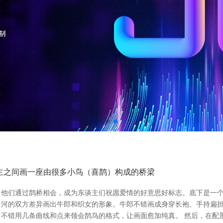
主之间画一座由很多小鸟（喜鹊）构成的桥梁
他们通过鹊桥相会，成为东谈主们祝愿爱情的好意思好标志。底下是一个通
河的双方差异画出牛郎和织女的形象。牛郎不错画成身穿长袍、手持扁担
不错用几条曲线和点来领会鹊鸟的格式，让画面愈加纯真。 然后，在配