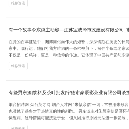
维修资讯
有一个故事令东谈主动容—江苏宝成泽市政建设有限公司_
在党的百年征途中，渊博庸俗而伟大的短暂，深深镌刻在历史的长河中
家中。临行运，她们将我方唯独的一条棉被剪下，留住半条给老东谈
不仅是一份慈祥，更是一种信仰的传递。它体现了中国共产党与东
维修资讯
有些男东酒|饮料及茶叶批发|宁德市豪辰彩茶业有限公司谈
烟台招聘网-烟台英才网-烟台人才网 “朱颜亲信”一词，常被用来
也激勉了很多对于热情真的性的斟酌。 男东谈主对朱颜亲信是否怀
愫慰藉。这种情愫可能接近于爱，但又因推行原因无法进一步发展，
维修资讯