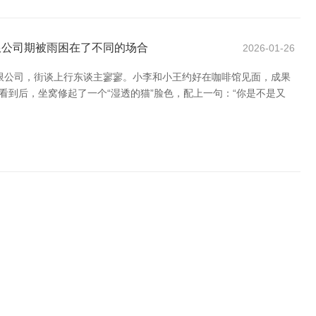
限公司期被雨困在了不同的场合
2026-01-26
限公司，街谈上行东谈主寥寥。小李和小王约好在咖啡馆见面，成果
看到后，坐窝修起了一个“湿透的猫”脸色，配上一句：“你是不是又