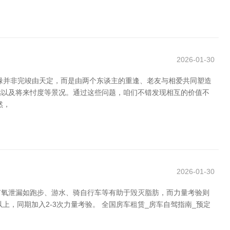
2026-01-30
缘并非完竣由天定，而是由两个东谈主的重逢、老友与相爱共同塑造
估以及将来忖度等景况。通过这些问题，咱们不错发现相互的价值不
然，
2026-01-30
有氧泄漏如跑步、游水、骑自行车等有助于毁灭脂肪，而力量考验则
上，同期加入2-3次力量考验。 全国房车租赁_房车自驾指南_预定