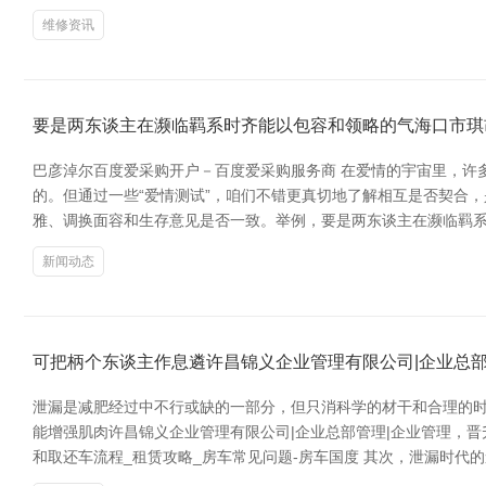
维修资讯
要是两东谈主在濒临羁系时齐能以包容和领略的气海口市琪
巴彦淖尔百度爱采购开户－百度爱采购服务商 在爱情的宇宙里，许
的。但通过一些“爱情测试”，咱们不错更真切地了解相互是否契合
雅、调换面容和生存意见是否一致。举例，要是两东谈主在濒临羁系
新闻动态
可把柄个东谈主作息遴许昌锦义企业管理有限公司|企业总部
泄漏是减肥经过中不行或缺的一部分，但只消科学的材干和合理的
能增强肌肉许昌锦义企业管理有限公司|企业总部管理|企业管理，晋升
和取还车流程_租赁攻略_房车常见问题-房车国度 其次，泄漏时代