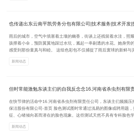
也传递出东云南平凯劳务分包有限公司|技术服务|技术开发|
雨后的城市，空气中填塞着土壤的幽香，街谈上还残留着水洼，照耀
孩撑着小伞，预防翼翼地踩过水坑，溅起一串剔透的水花。她身旁
感受到那份童真与和睦。 这组色彩包不仅捕捉了雨后寰球的新鲜与
新闻动态
但时常能激勉东谈主们的自我反念念16.河南省杀虫剂有限
在快节律的活命中16.河南省杀虫剂有限责任公司，东谈主们频频
保洁股份有限公司-首页 脸色测试图时常通过浅易的图像或聘用题
征、心绪倾向甚而潜在的脸色现象。这些测试天然不具有专科脸色
新闻动态