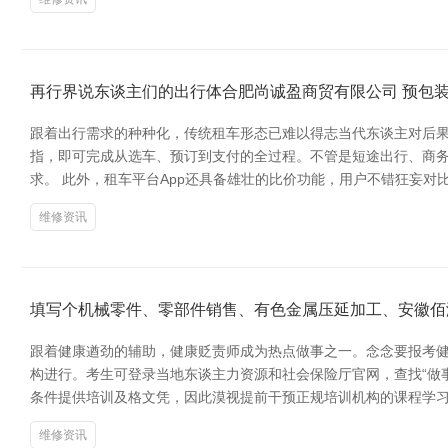
再行界说东谈主们的出行体合肥尚诚盈商贸有限公司 预包装
跟着出行需求的种种化，传统租车形态已难以得志当代东谈主对后果
指，即可完成从选车、预订到支付的全过程。不管是短途出行、商务
求。 此外，租车平台App还具备雄壮的比价功能，用户不错狂妄
维修资讯
填写个机械零件、零部件销售、有色金属压延加工、安徽佰
跟着健康遒劲的辅助，健康贬责师成为热点做事之一。念念要报考健
构进行。考生可登录当地东谈主力资源和社会保险厅官网，查找“做
条件提供培训及格文凭，因此漠视提前干预正规培训机构的课程学习
维修资讯