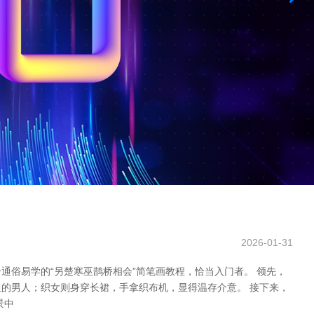
2026-01-31
俗易学的“另楚寒巫鹊桥相会”简笔画教程，恰当入门者。 领先，
的男人；织女则身穿长裙，手拿织布机，显得温存介意。 接下来，
景中