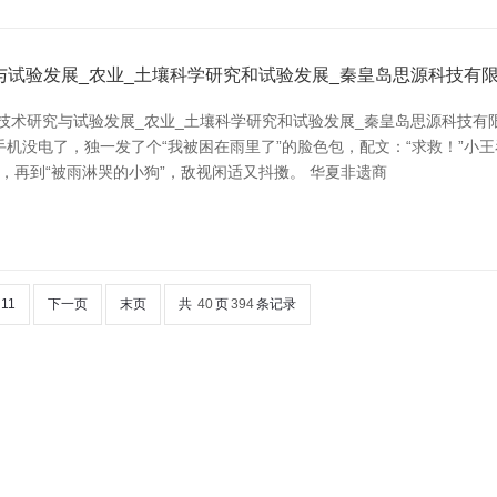
与试验发展_农业_土壤科学研究和试验发展_秦皇岛思源科技有
技术研究与试验发展_农业_土壤科学研究和试验发展_秦皇岛思源科技有
机没电了，独一发了个“我被困在雨里了”的脸色包，配文：“求救！”小王
”，再到“被雨淋哭的小狗”，敌视闲适又抖擞。 华夏非遗商
11
下一页
末页
共
40
页
394
条记录