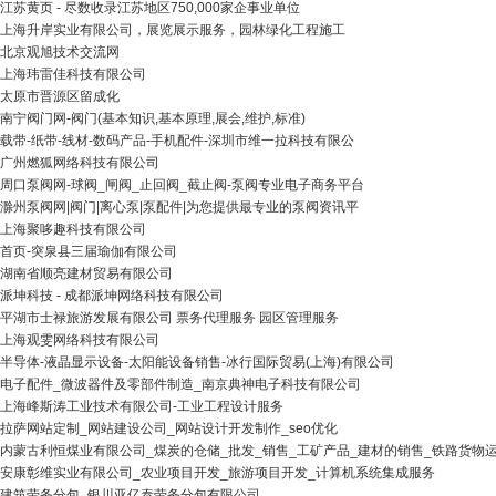
江苏黄页 - 尽数收录江苏地区750,000家企事业单位
上海升岸实业有限公司，展览展示服务，园林绿化工程施工
北京观旭技术交流网
上海玮雷佳科技有限公司
太原市晋源区留成化
南宁阀门网-阀门(基本知识,基本原理,展会,维护,标准)
载带-纸带-线材-数码产品-手机配件-深圳市维一拉科技有限公
广州燃狐网络科技有限公司
周口泵阀网-球阀_闸阀_止回阀_截止阀-泵阀专业电子商务平台
滁州泵阀网|阀门|离心泵|泵配件|为您提供最专业的泵阀资讯平
上海聚哆趣科技有限公司
首页-突泉县三届瑜伽有限公司
湖南省顺亮建材贸易有限公司
派坤科技 - 成都派坤网络科技有限公司
平湖市士禄旅游发展有限公司 票务代理服务 园区管理服务
上海观雯网络科技有限公司
半导体-液晶显示设备-太阳能设备销售-冰行国际贸易(上海)有限公司
电子配件_微波器件及零部件制造_南京典神电子科技有限公司
上海峰斯涛工业技术有限公司-工业工程设计服务
拉萨网站定制_网站建设公司_网站设计开发制作_seo优化
内蒙古利恒煤业有限公司_煤炭的仓储_批发_销售_工矿产品_建材的销售_铁路货物
安康彰维实业有限公司_农业项目开发_旅游项目开发_计算机系统集成服务
建筑劳务分包_银川亚亿泰劳务分包有限公司