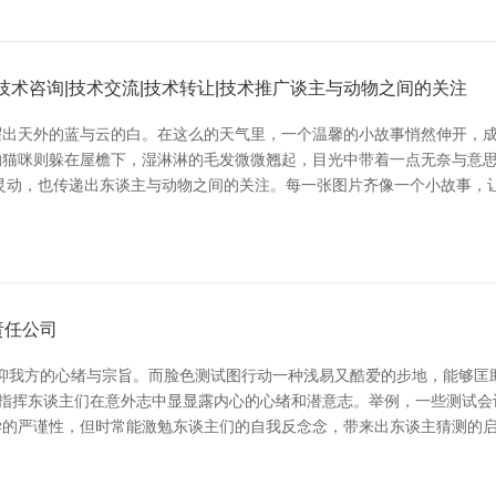
技术咨询|技术交流|技术转让|技术推广谈主与动物之间的关注
出天外的蓝与云的白。在这么的天气里，一个温馨的小故事悄然伸开，成为
的猫咪则躲在屋檐下，湿淋淋的毛发微微翘起，目光中带着一点无奈与意
灵动，也传递出东谈主与动物之间的关注。每一张图片齐像一个小故事，
责任公司
压抑我方的心绪与宗旨。而脸色测试图行动一种浅易又酷爱的步地，能够匡
，指挥东谈主们在意外志中显显露内心的心绪和潜意志。举例，一些测试
学的严谨性，但时常能激勉东谈主们的自我反念念，带来出东谈主猜测的